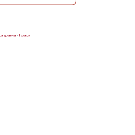
ся домены
·
Прокси