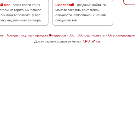
ой шаг
- заказ хостинга из
Шаг третий
- создание сайта. Вы
агаемых тарифных планов.
можете заказать сайт любой
 вы можете заказать у нас
сложности, связавшись с нашим
овку выделенного сервера.
специалистом.
ов
·
Аренда, покупка и продажа IP-адресов
·
Job
·
SSL-сертификаты
·
Освобождающие
Домен зарегистрирован через
i7.RU
.
Whois