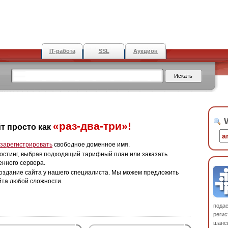
IT-работа
SSL
Аукцион
W
«раз-два-три»!
т просто как
зарегистрировать
свободное доменное имя.
остинг, выбрав подходящий тарифный план или заказать
енного сервера.
оздание сайта у нашего специалиста. Мы можем предложить
йта любой сложности.
пода
регис
шанс