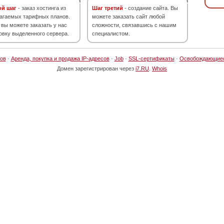
ой шаг
- заказ хостинга из
Шаг третий
- создание сайта. Вы
агаемых тарифных планов.
можете заказать сайт любой
 вы можете заказать у нас
сложности, связавшись с нашим
овку выделенного сервера.
специалистом.
ов
·
Аренда, покупка и продажа IP-адресов
·
Job
·
SSL-сертификаты
·
Освобождающие
Домен зарегистрирован через
i7.RU
.
Whois