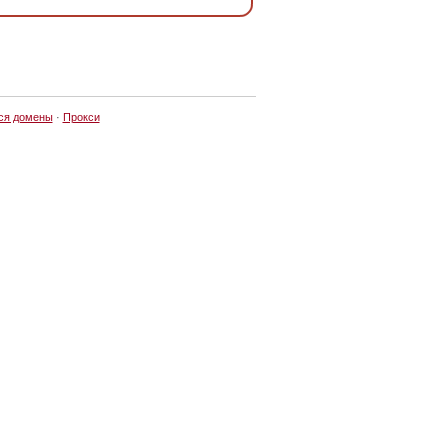
ся домены
·
Прокси