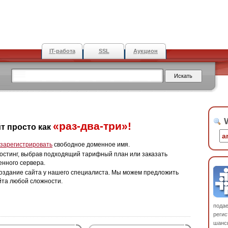
IT-работа
SSL
Аукцион
W
«раз-два-три»!
т просто как
зарегистрировать
свободное доменное имя.
остинг, выбрав подходящий тарифный план или заказать
енного сервера.
оздание сайта у нашего специалиста. Мы можем предложить
йта любой сложности.
пода
регис
шанс