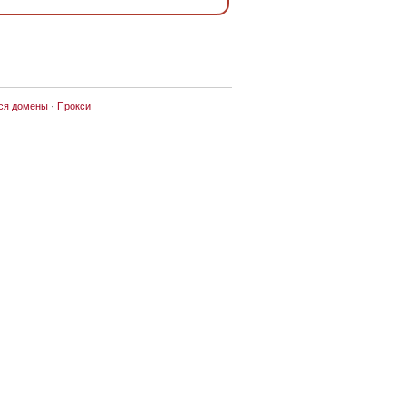
ся домены
·
Прокси