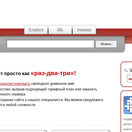
IT-работа
SSL
Аукцион
W
«раз-два-три»!
т просто как
зарегистрировать
свободное доменное имя.
остинг, выбрав подходящий тарифный план или заказать
енного сервера.
оздание сайта у нашего специалиста. Мы можем предложить
йта любой сложности.
пода
регис
шанс