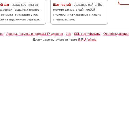
ой шаг
- заказ хостинга из
Шаг третий
- создание сайта. Вы
агаемых тарифных планов.
можете заказать сайт любой
 вы можете заказать у нас
сложности, связавшись с нашим
овку выделенного сервера.
специалистом.
ов
·
Аренда, покупка и продажа IP-адресов
·
Job
·
SSL-сертификаты
·
Освобождающие
Домен зарегистрирован через
i7.RU
.
Whois