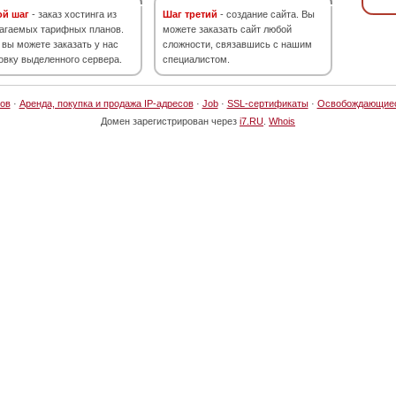
ой шаг
- заказ хостинга из
Шаг третий
- создание сайта. Вы
агаемых тарифных планов.
можете заказать сайт любой
 вы можете заказать у нас
сложности, связавшись с нашим
овку выделенного сервера.
специалистом.
ов
·
Аренда, покупка и продажа IP-адресов
·
Job
·
SSL-сертификаты
·
Освобождающие
Домен зарегистрирован через
i7.RU
.
Whois