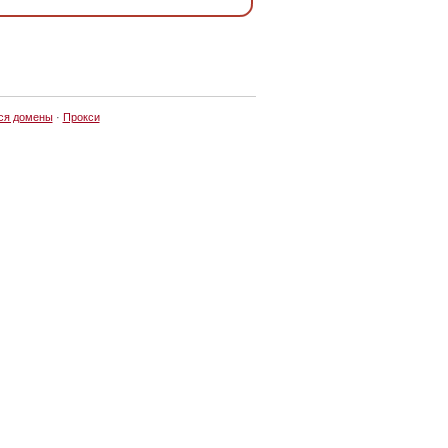
ся домены
·
Прокси