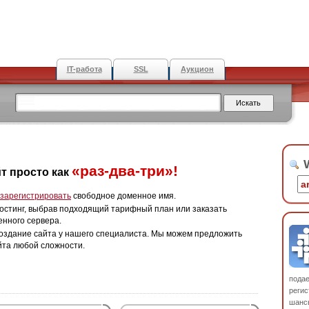
IT-работа
SSL
Аукцион
W
«раз-два-три»!
т просто как
зарегистрировать
свободное доменное имя.
остинг, выбрав подходящий тарифный план или заказать
енного сервера.
оздание сайта у нашего специалиста. Мы можем предложить
йта любой сложности.
пода
регис
шанс